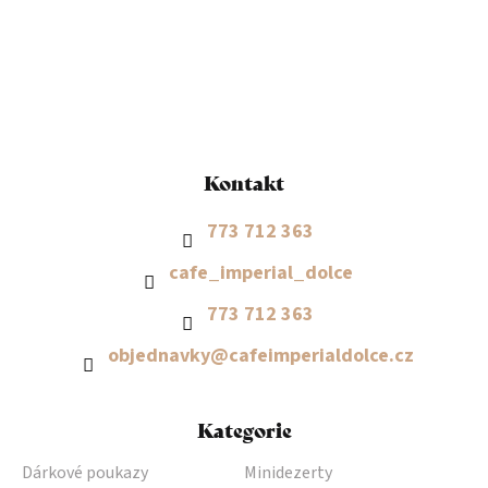
á
p
a
t
í
Kontakt
773 712 363
cafe_imperial_dolce
773 712 363
objednavky
@
cafeimperialdolce.cz
Kategorie
Dárkové poukazy
Minidezerty