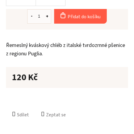
Přidat do košíku
Aler
Řemeslný kváskový chléb z italské tvrdozrnné pšenice
O
n
z regionu Puglia.
Kont
120 Kč
Sdílet
Zeptat se