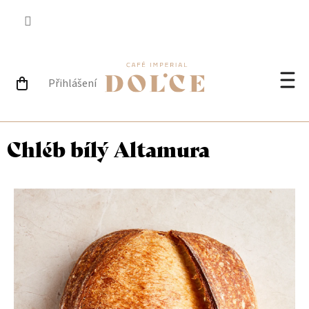
Přejít
na
obsah
Přihlášení
NÁKUPNÍ
Při
KOŠÍK
Chléb bílý Altamura