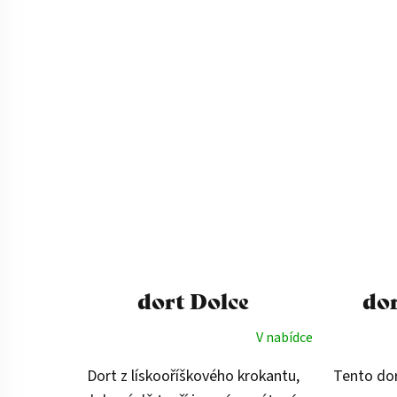
dort Dolce
do
V nabídce
Dort z lískooříškového krokantu,
Tento dor