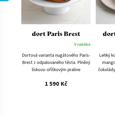
p
r
o
dort Paris Brest
dor
d
V nabídce
u
Dortová varianta nugátového Paris-
Lehký k
k
Brest z odpalovaného těsta. Plněný
mango 
lískovo-oříškovým praline
čokolády
t
nugátovým krémem s profiterolkou
čokolády
1 590 Kč
uvnitř. Dozdobený křupavým
hravý 
ů
nougatinem pro výrazný...