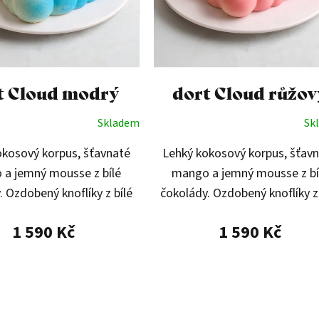
t Cloud modrý
dort Cloud růžov
Skladem
Sk
okosový korpus, šťavnaté
Lehký kokosový korpus, šťav
a jemný mousse z bílé
mango a jemný mousse z bí
. Ozdobený knoflíky z bílé
čokolády. Ozdobený knoflíky z 
 a kokosu, které dodávají
čokolády a kokosu, které dodá
1 590 Kč
1 590 Kč
vzhled. Modrá varianta.
hravý vzhled. Růžová varian