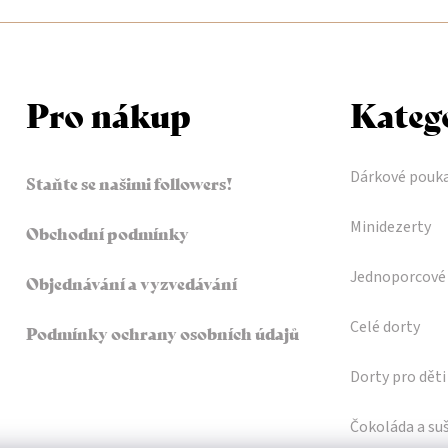
l
á
d
Pro nákup
Kateg
a
c
Dárkové pouk
Staňte se našimi followers!
í
p
Minidezerty
Obchodní podmínky
r
Jednoporcové 
Objednávání a vyzvedávání
v
Celé dorty
Podmínky ochrany osobních údajů
k
y
Dorty pro děti
v
Čokoláda a su