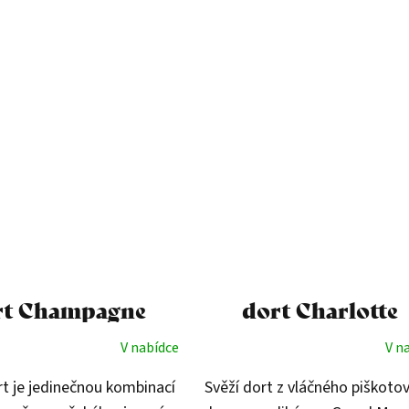
rt Champagne
dort Charlotte
V nabídce
V n
t je jedinečnou kombinací
Svěží dort z vláčného piškoto