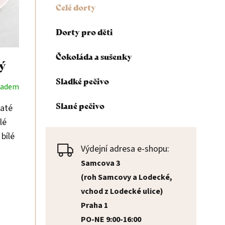
Celé dorty
n
Dorty pro děti
n
Čokoláda a sušenky
ý
í
Sladké pečivo
ladem
p
Slané pečivo
naté
a
lé
bílé
n
Výdejní adresa e-shopu:
vají
e
Samcova 3
ta.
(roh Samcovy a Lodecké,
l
vchod z Lodecké ulice)
Praha 1
PO-NE 9:00-16:00