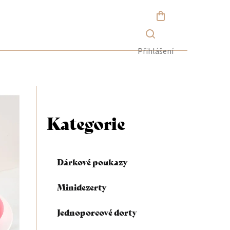
NÁKUPNÍ
KOŠÍK
Přihlášení
P
o
Kategorie
Přeskočit
kategorie
s
Dárkové poukazy
t
Minidezerty
r
Jednoporcové dorty
a