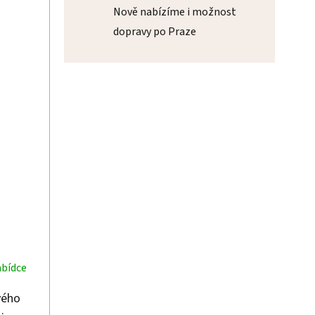
Nově nabízíme i možnost
dopravy po Praze
abídce
vého