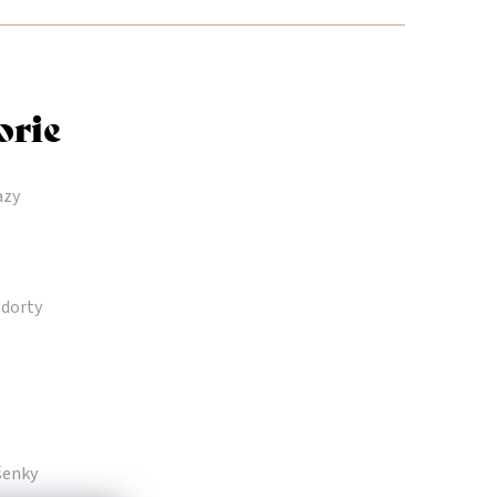
orie
azy
dorty
šenky