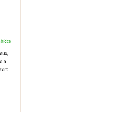
abídce
eux,
e a
zert
st,
ují v