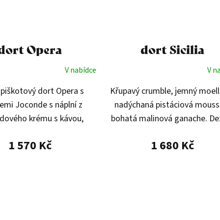
dort Opera
dort Sicilia
V nabídce
V n
piškotový dort Opera s
Křupavý crumble, jemný moell
emi Joconde s náplní z
nadýchaná pistáciová mouss
dového krému s kávou,
bohatá malinová ganache. De
bílou čokoládou a polevou
plný kontrastů, kde se křehko
1 570 Kč
1 680 Kč
z hořké čokolády.
hebkost a ovocná svěžest spoj
dokonalé...
O
v