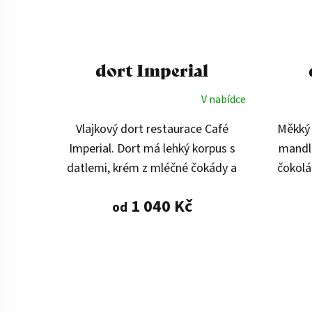
dort Imperial
V nabídce
Vlajkový dort restaurace Café
Měkký 
Imperial. Dort má lehký korpus s
mandl
datlemi, krém z mléčné čokády a
čokolá
cukru moscovado a polevu z mléčné
šlehanou 
1 040 Kč
od
čokolády a karamelu.