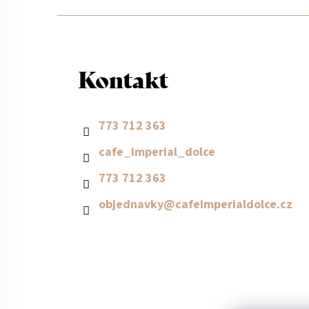
Z
á
Kontakt
p
a
773 712 363
cafe_imperial_dolce
t
773 712 363
í
objednavky
@
cafeimperialdolce.cz