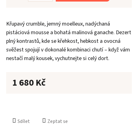
Křupavý crumble, jemný moelleux, nadýchaná
pistáciová mousse a bohatá malinová ganache. Dezert
Aler
plný kontrastů, kde se křehkost, hebkost a ovocná
svěžest spojují v dokonalé kombinaci chutí – když vám
O
n
nestačí malý kousek, vychutnejte si celý dort.
Kont
1 680 Kč
Sdílet
Zeptat se