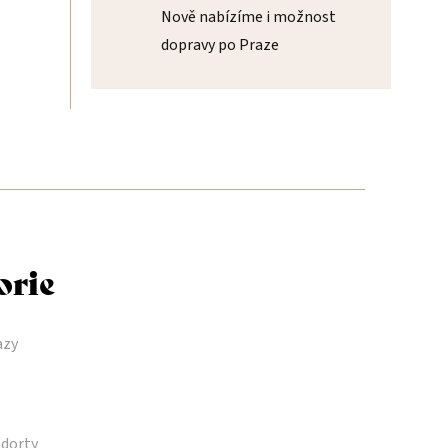
Nově nabízíme i možnost
dopravy po Praze
orie
azy
dorty