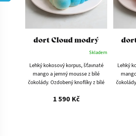
p
r
o
dort Cloud modrý
dor
d
Skladem
u
Lehký kokosový korpus, šťavnaté
Lehký k
k
mango a jemný mousse z bílé
mango 
čokolády. Ozdobený knoflíky z bílé
čokolády
t
čokolády a kokosu, které dodávají
čokolády
1 590 Kč
hravý vzhled. Modrá varianta.
hravý v
ů