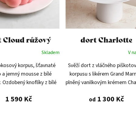
t Cloud růžový
dort Charlotte
Skladem
V n
okosový korpus, šťavnaté
Svěží dort z vláčného piškoto
a jemný mousse z bílé
korpusu s likérem Grand Marn
. Ozdobený knoflíky z bílé
plněný vanilkovým krémem Chan
 a kokosu, které dodávají
s vůní citronů, malinovou gan
1 590 Kč
1 300 Kč
od
zhled. Růžová varianta.
zdobený čerstvým lesním ov
a...
O
v