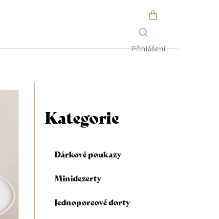
NÁKUPNÍ
KOŠÍK
Přihlášení
P
o
Kategorie
Přeskočit
kategorie
s
Dárkové poukazy
t
Minidezerty
r
Jednoporcové dorty
a