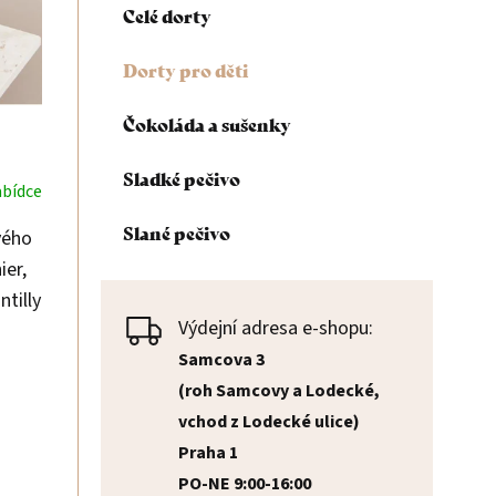
Celé dorty
n
Dorty pro děti
n
Čokoláda a sušenky
í
Sladké pečivo
abídce
p
Slané pečivo
vého
a
ier,
tilly
n
Výdejní adresa e-shopu:
ache,
e
Samcova 3
ocem
(roh Samcovy a Lodecké,
l
vchod z Lodecké ulice)
Praha 1
PO-NE 9:00-16:00