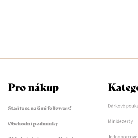
l
á
d
a
c
í
p
Pro nákup
Kateg
r
v
Dárkové pouk
Staňte se našimi followers!
k
Minidezerty
Obchodní podmínky
y
Jednoporcové 