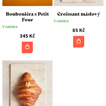
ů
Bonboniéra s Petit
Croissant máslový
Four
V nabídce
V nabídce
85 Kč
345 Kč