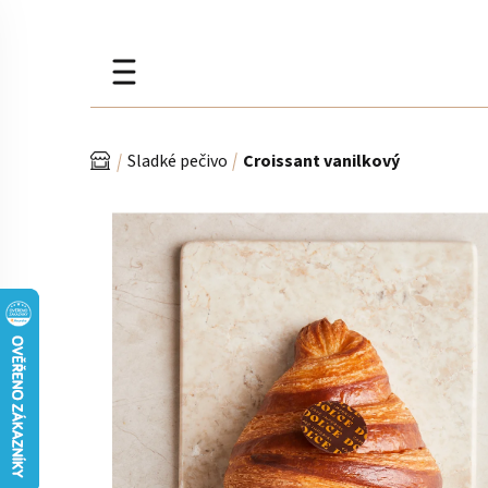
Přejít
na
obsah
Domů
Sladké pečivo
Croissant vanilkový