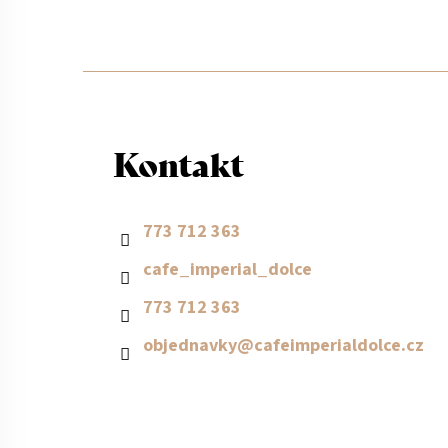
Z
á
Kontakt
p
a
773 712 363
cafe_imperial_dolce
t
773 712 363
í
objednavky
@
cafeimperialdolce.cz