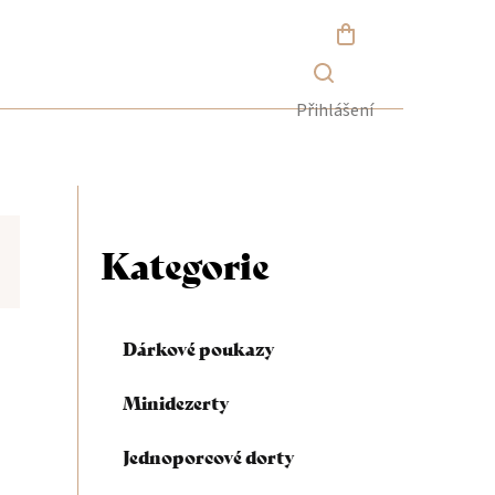
NÁKUPNÍ
KOŠÍK
Přihlášení
P
o
Kategorie
Přeskočit
kategorie
s
Dárkové poukazy
t
Minidezerty
r
Jednoporcové dorty
a