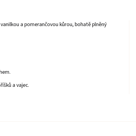
 s vanilkou a pomerančovou kůrou, bohatě plněný
ihem.
íšků a vajec.