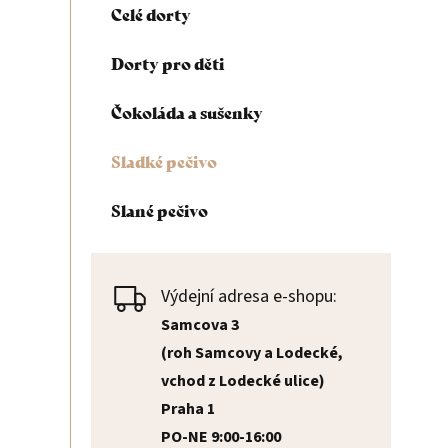
Celé dorty
n
Dorty pro děti
n
Čokoláda a sušenky
í
Sladké pečivo
p
Slané pečivo
a
n
Výdejní adresa e-shopu:
e
Samcova 3
(roh Samcovy a Lodecké,
l
vchod z Lodecké ulice)
Praha 1
PO-NE 9:00-16:00