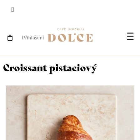
Přejít
na
obsah
Přihlášení
NÁKUPNÍ
Při
KOŠÍK
Croissant pistaciový