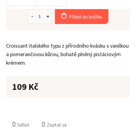
Přidat do košíku
Aler
Croissant italského typu z přírodního kvásku s vanilkou
O
n
a pomerančovou kůrou, bohatě plněný pistáciovým
krémem.
Kont
109 Kč
Sdílet
Zeptat se