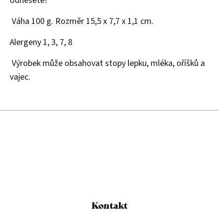
odnesete!
Váha 100 g. Rozměr 15,5 x 7,7 x 1,1 cm.
Alergeny 1, 3, 7, 8
Výrobek může obsahovat stopy lepku, mléka, oříšků a
vajec.
Z
á
p
a
t
í
Kontakt