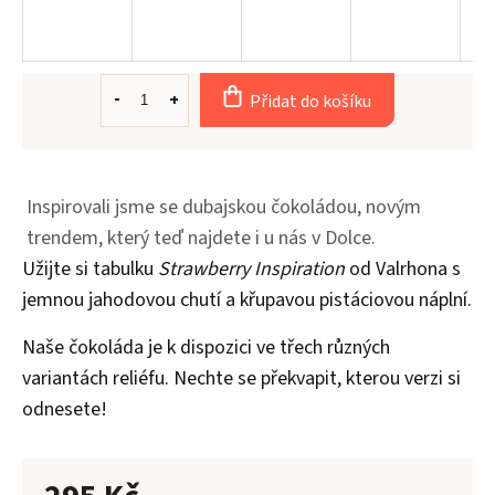
Přidat do košíku
Aler
O
n
Inspirovali jsme se dubajskou čokoládou, novým
Kont
trendem, který teď najdete i u nás v Dolce.
Užijte si tabulku
Strawberry Inspiration
od Valrhona s
jemnou jahodovou chutí a křupavou pistáciovou náplní.
Naše čokoláda je k dispozici ve třech různých
variantách reliéfu. Nechte se překvapit, kterou verzi si
odnesete!