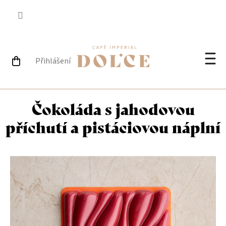
Přejít
na
obsah
Přihlášení
NÁKUPNÍ
Při
KOŠÍK
Čokoláda s jahodovou
příchutí a pistáciovou náplní