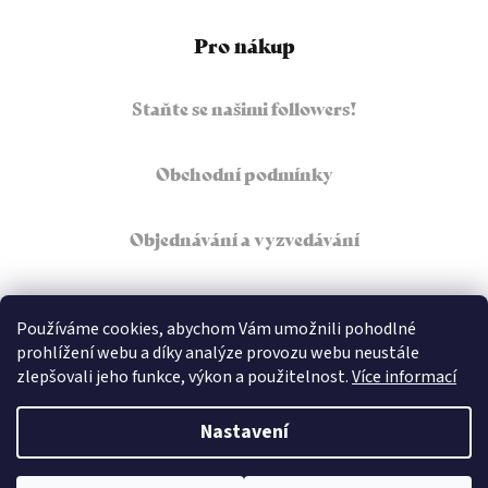
Pro nákup
Staňte se našimi followers!
Obchodní podmínky
Objednávání a vyzvedávání
Podmínky ochrany osobních údajů
Používáme cookies, abychom Vám umožnili pohodlné
prohlížení webu a díky analýze provozu webu neustále
zlepšovali jeho funkce, výkon a použitelnost.
Více informací
Copyright 2026
Café Imperial Dolce
. Všechna práva
vyhrazena.
Nastavení