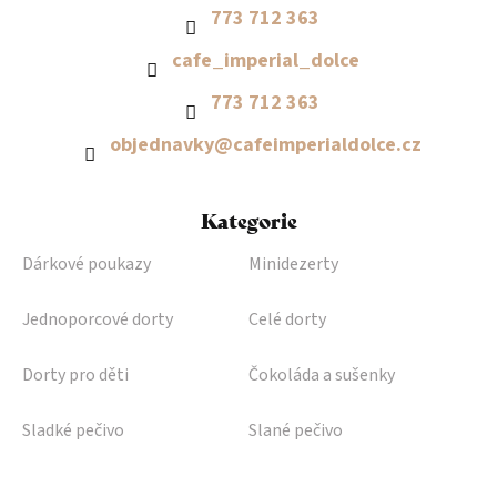
773 712 363
cafe_imperial_dolce
773 712 363
objednavky
@
cafeimperialdolce.cz
Kategorie
Dárkové poukazy
Minidezerty
Jednoporcové dorty
Celé dorty
Dorty pro děti
Čokoláda a sušenky
Sladké pečivo
Slané pečivo