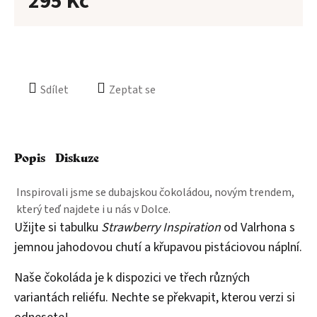
295 Kč
Sdílet
Zeptat se
Popis
Diskuze
Inspirovali jsme se dubajskou čokoládou, novým trendem,
který teď najdete i u nás v Dolce.
Užijte si tabulku
Strawberry Inspiration
od Valrhona s
jemnou jahodovou chutí a křupavou pistáciovou náplní.
Naše čokoláda je k dispozici ve třech různých
variantách reliéfu. Nechte se překvapit, kterou verzi si