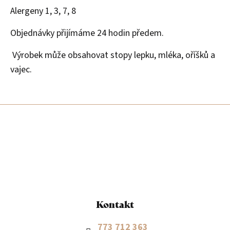
Alergeny 1, 3, 7, 8
Objednávky přijímáme 24 hodin předem.
Výrobek může obsahovat stopy lepku, mléka, oříšků a
vajec.
Z
á
p
a
t
í
Kontakt
773 712 363