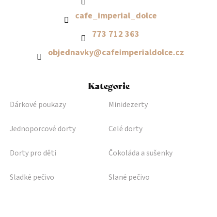
cafe_imperial_dolce
773 712 363
objednavky
@
cafeimperialdolce.cz
Kategorie
Dárkové poukazy
Minidezerty
Jednoporcové dorty
Celé dorty
Dorty pro děti
Čokoláda a sušenky
Sladké pečivo
Slané pečivo