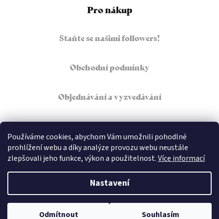
Pro nákup
Staňte se našimi followers!
Obchodní podmínky
Objednávání a vyzvedávání
Podmínky ochrany osobních údajů
Používáme cookies, abychom Vám umožnili pohodlné
prohlížení webu a díky analýze provozu webu neustále
zlepšovali jeho funkce, výkon a použitelnost.
Více informací
Copyright 2026
Café Imperial Dolce
. Všechna práva
vyhrazena.
Nastavení
Vytvořil Shoptet
Odmítnout
Souhlasím