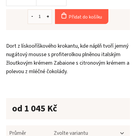
Přidat do košíku
Aler
Dort z lískooříškového krokantu, kde náplň tvoří jemný
O
n
nugátový mousse s profiterolkou plněnou italským
žloutkovým krémem Zabaione s citronovým krémem a
Kont
polevou z mléčné čokolády.
od
1 045 Kč
Průměr