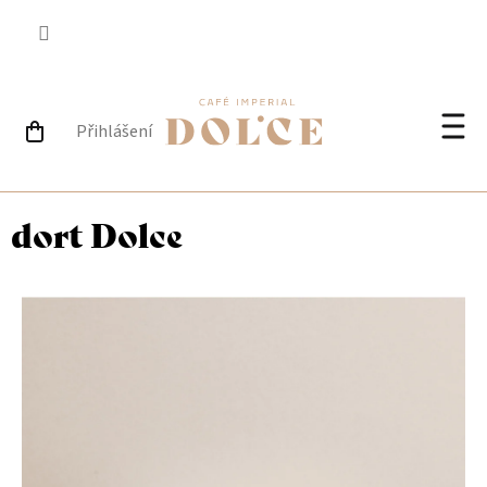
Přejít
na
obsah
Přihlášení
NÁKUPNÍ
Při
KOŠÍK
dort Dolce