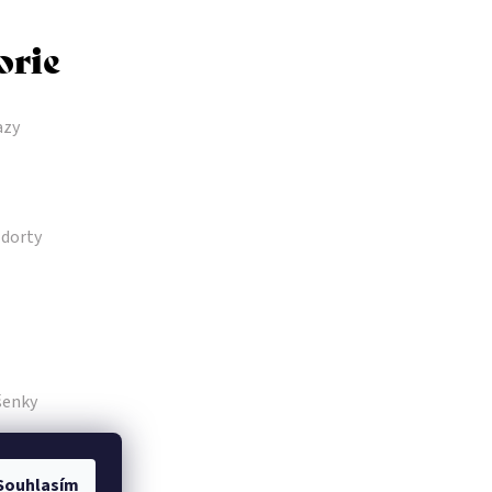
orie
azy
dorty
šenky
Souhlasím