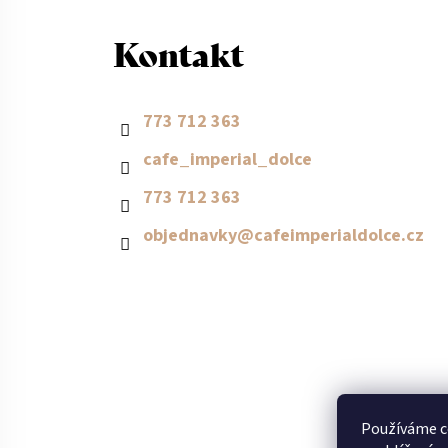
á
Kontakt
p
a
773 712 363
cafe_imperial_dolce
t
773 712 363
í
objednavky
@
cafeimperialdolce.cz
Používáme c