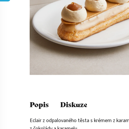
Popis
Diskuze
Eclair z odpalovaného těsta s krémem z kara
z čokolády a karamelu.