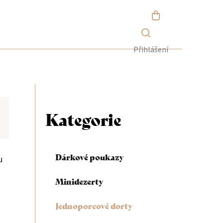
NÁKUPNÍ
KOŠÍK
Přihlášení
P
o
Kategorie
Přeskočit
kategorie
s
Dárkové poukazy
u
t
Minidezerty
r
Jednoporcové dorty
a