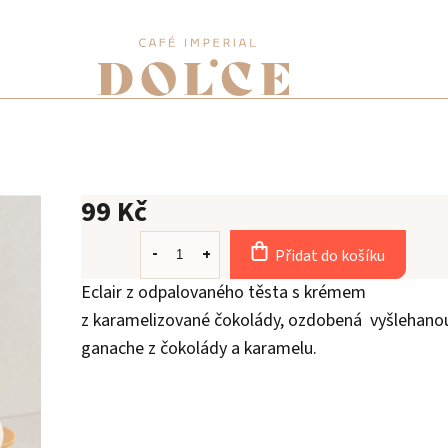
99 Kč
Přidat do košíku
Eclair z odpalovaného těsta s krémem
z karamelizované čokolády, ozdobená
vyšlehano
ganache z čokolády a karamelu.