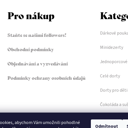
Pro nákup
Kateg
Dárkové pouk
Staňte se našimi followers!
Minidezerty
Obchodní podmínky
Jednoporcové 
Objednávání a vyzvedávání
Celé dorty
Podmínky ochrany osobních údajů
Dorty pro děti
Čokoláda a su
Sladké pečivo
ookies, abychom Vám umožnili pohodlné
Odmítnout