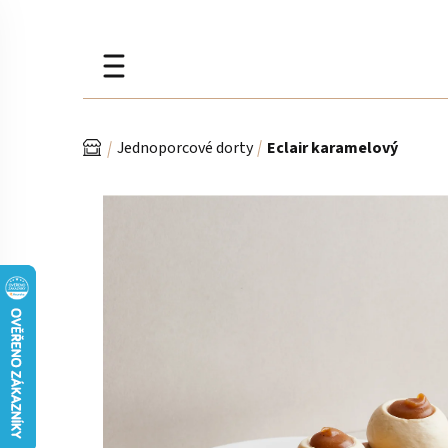
Přejít
na
obsah
Domů
Jednoporcové dorty
Eclair karamelový