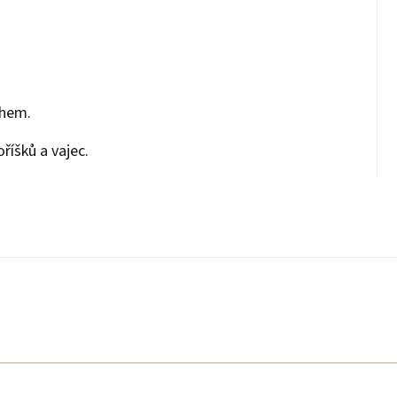
ihem.
říšků a vajec.