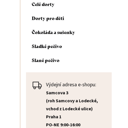
Celé dorty
n
Dorty pro děti
n
Čokoláda a sušenky
í
Sladké pečivo
p
Slané pečivo
a
n
Výdejní adresa e-shopu:
e
Samcova 3
(roh Samcovy a Lodecké,
l
vchod z Lodecké ulice)
Praha 1
PO-NE 9:00-16:00