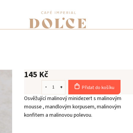
145 Kč
Přidat do košíku
Osvěžující malinový minidezert s malinovým
mousse , mandlovým korpusem, malinovým
konfitem a malinovou polevou.