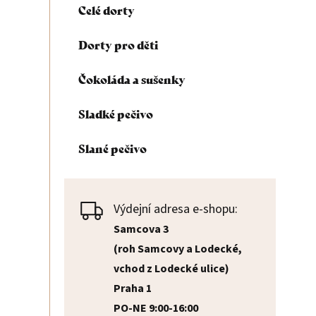
Celé dorty
n
Dorty pro děti
n
Čokoláda a sušenky
í
Sladké pečivo
p
Slané pečivo
a
n
Výdejní adresa e-shopu:
e
Samcova 3
(roh Samcovy a Lodecké,
l
vchod z Lodecké ulice)
Praha 1
PO-NE 9:00-16:00