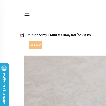
Přejít
na
obsah
Domů
Minidezerty
Mini Malina, balíček 3 ks
Bezlepek