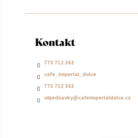
Z
á
Kontakt
p
a
773 712 363
cafe_imperial_dolce
t
773 712 363
í
objednavky
@
cafeimperialdolce.cz