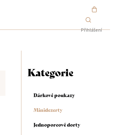
NÁKUPNÍ
KOŠÍK
Přihlášení
P
o
Kategorie
Přeskočit
kategorie
s
Dárkové poukazy
t
Minidezerty
r
Jednoporcové dorty
a