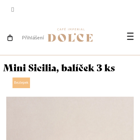
Přejít
na
obsah
Přihlášení
NÁKUPNÍ
Při
KOŠÍK
Mini Sicilia, balíček 3 ks
Bezlepek