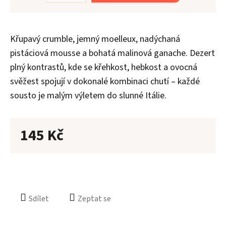
Křupavý crumble, jemný moelleux, nadýchaná
pistáciová mousse a bohatá malinová ganache. Dezert
Aler
plný kontrastů, kde se křehkost, hebkost a ovocná
svěžest spojují v dokonalé kombinaci chutí – každé
O
n
sousto je malým výletem do slunné Itálie.
Kont
145 Kč
Sdílet
Zeptat se