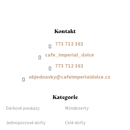
t
í
Kontakt
773 712 363
cafe_imperial_dolce
773 712 363
objednavky
@
cafeimperialdolce.cz
Kategorie
Dárkové poukazy
Minidezerty
Jednoporcové dorty
Celé dorty