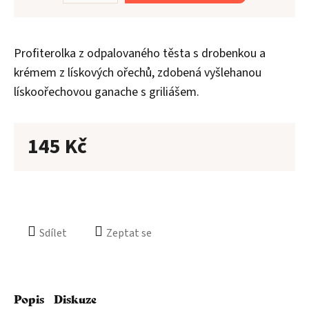
Profiterolka z odpalovaného těsta s drobenkou a
krémem z lískových ořechů, zdobená vyšlehanou
Aler
lískoořechovou ganache s griliášem.
O
n
145 Kč
Kont
Sdílet
Zeptat se
Popis
Diskuze