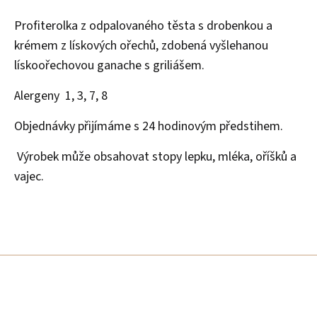
Profiterolka z odpalovaného těsta s drobenkou a
krémem z lískových ořechů, zdobená vyšlehanou
lískoořechovou ganache s griliášem.
Alergeny 1, 3, 7, 8
Objednávky přijímáme s 24 hodinovým předstihem.
Výrobek může obsahovat stopy lepku, mléka, oříšků a
vajec.
Z
á
p
a