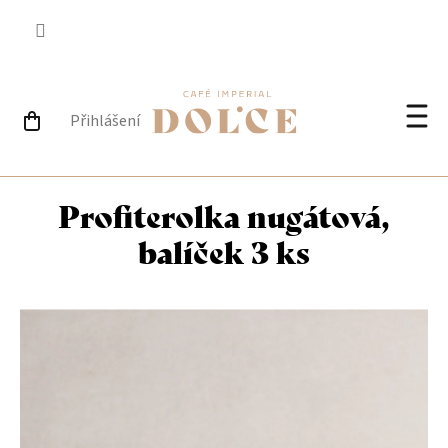
Přejít
na
obsah
Přihlášení
NÁKUPNÍ
Při
KOŠÍK
Profiterolka nugátová,
balíček 3 ks